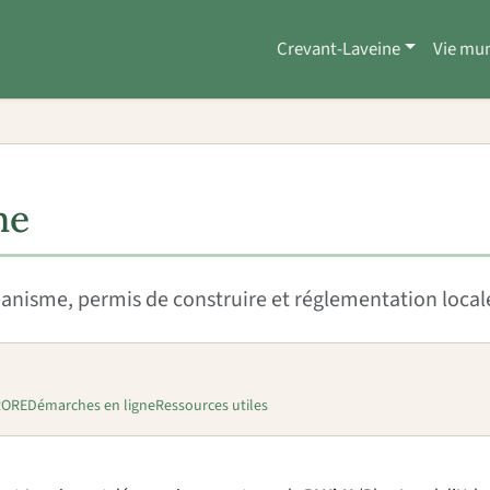
Crevant-Laveine
Vie mun
me
nisme, permis de construire et réglementation local
RORE
Démarches en ligne
Ressources utiles