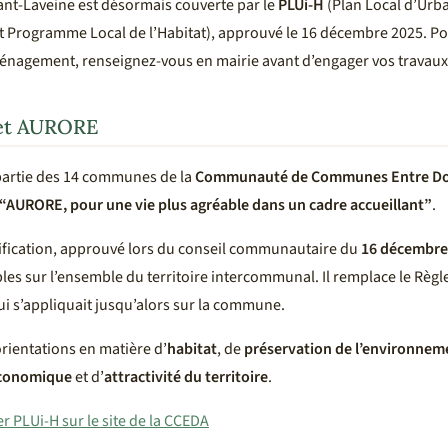
t-Laveine est désormais couverte par le
PLUi-H
(Plan Local d’Urb
 Programme Local de l’Habitat), approuvé le 16 décembre 2025. Pou
énagement, renseignez-vous en mairie avant d’engager vos travaux
et AURORE
 partie des 14 communes de la
Communauté de Communes Entre Dore
“AURORE, pour une vie plus agréable dans un cadre accueillant”
.
fication, approuvé lors du conseil communautaire du
16 décembre
es sur l’ensemble du territoire intercommunal. Il remplace le Règ
i s’appliquait jusqu’alors sur la commune.
orientations en matière d’
habitat
, de
préservation de l’environnem
conomique
et d’
attractivité du territoire
.
er PLUi-H sur le site de la CCEDA