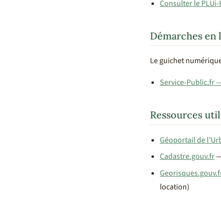
Consulter le PLUi-
Démarches en l
Le guichet numérique
Service-Public.fr 
Ressources util
Géoportail de l’U
Cadastre.gouv.fr
—
Georisques.gouv.f
location)