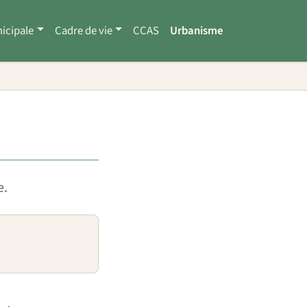
icipale
Cadre de vie
CCAS
Urbanisme
e.